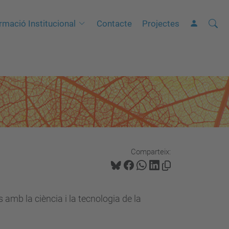
Cerca
C
rmació Institucional
Contacte
Projectes
e
r
c
a
a
v
a
n
Comparteix:
ç
a
d
 amb la ciència i la tecnologia de la
a
…